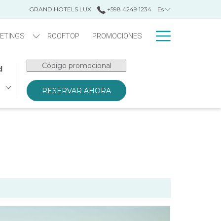
GRAND HOTELS LUX
+598 4249 1234
Es
Hamburge
ETINGS
ROOFTOP
PROMOCIONES
Menu
Código
d
promocional
RESERVAR AHORA