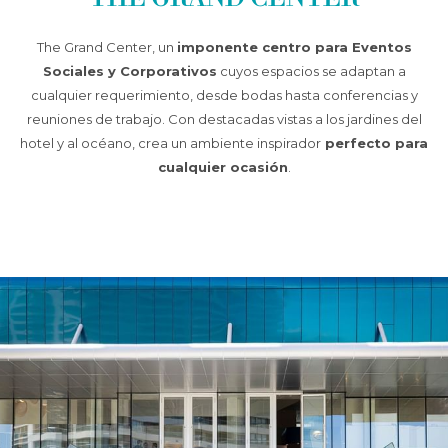
la
los
presentación
siguientes
The Grand Center, un
imponente centro para Eventos
de
enlaces,
Sociales y Corporativos
cuyos espacios se adaptan a
diapositivas
se
cualquier requerimiento, desde bodas hasta conferencias y
actualizará
reuniones de trabajo. Con destacadas vistas a los jardines del
el
hotel y al océano, crea un ambiente inspirador
perfecto para
contenido
cualquier ocasión
.
anterior