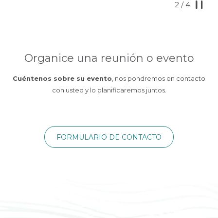
2
/
4
de
hacer
control
clic
de
en
la
los
Organice una reunión o evento
presentación
siguientes
de
enlaces,
Cuéntenos sobre su evento
, nos pondremos en contacto
diapositivas
se
con usted y lo planificaremos juntos.
actualizará
el
contenido
anterior
FORMULARIO DE CONTACTO